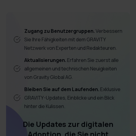
digitalen
Arbeitsplatz
Mitarbeiterkompetenz
Zugang zu Benutzergruppen.
Verbessern
Mitarbeiterproduktivität
Sie Ihre Fähigkeiten mit dem GRAVITY
Netzwerk von Experten und Redakteuren.
Aktualisierungen.
Erfahren Sie zuerst alle
allgemeinen und technischen Neuigkeiten
von Gravity Global AG.
Bleiben Sie auf dem Laufenden.
Exklusive
GRAVITY-Updates, Einblicke und ein Blick
hinter die Kulissen.
Die Updates zur digitalen
Adoption, die Sie nicht