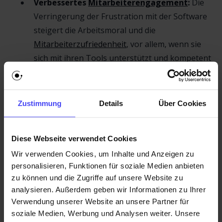
Verbessertes
Mitarbeiterengagement
:
Die
Verringerung der Frustration mit der Software
steigert die Arbeitsmoral und die
Mitarbeiterzufriedenheit
, vor allem, wenn sie
sich mit ihren Tools unterstützt und kompetent
fühlen.
Entscheidende Unterstützung für das
Veränderungsmanagement
:
Im
Zustimmung
Details
Über Cookies
Zusammenhang mit der
digitalen
Transformation
erleichtern Software-
Diese Webseite verwendet Cookies
Schulungen den Übergang und helfen,
Wir verwenden Cookies, um Inhalte und Anzeigen zu
Widerstände zu überwinden, indem sie die
personalisieren, Funktionen für soziale Medien anbieten
Mitarbeiter mit den Fähigkeiten ausstatten, die
zu können und die Zugriffe auf unsere Website zu
sie für den Erfolg benötigen.
analysieren. Außerdem geben wir Informationen zu Ihrer
Verwendung unserer Website an unsere Partner für
Bessere Optimierung durch
soziale Medien, Werbung und Analysen weiter. Unsere
datengesteuertes Onboarding
:
Durch die