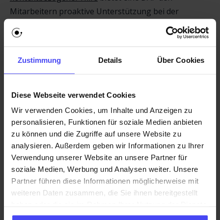
Mitarbeitern proaktive Unterstützung bei der
Navigation durch eine neue Software. Dies reduziert
die Notwendigkeit umfangreicher formeller
Schulungen und ermöglicht ein
Just-in-Time-Learning
Zustimmung
Details
Über Cookies
direkt im Arbeitsablauf. DAPs rationalisieren auch den
Self-Service-Support
, indem sie die Mitarbeiter mit
relevanten Ressourcen und häufig gestellten Fragen
Diese Webseite verwendet Cookies
(FAQs) verbinden und so die Effizienz steigern und
Wir verwenden Cookies, um Inhalte und Anzeigen zu
Frustrationen verringern. Darüber hinaus enthalten
personalisieren, Funktionen für soziale Medien anbieten
zu können und die Zugriffe auf unsere Website zu
bestimmte DAPs Funktionen zur Aufgaben-
analysieren. Außerdem geben wir Informationen zu Ihrer
Automatisierung, die die Belastung durch sich
Verwendung unserer Website an unsere Partner für
wiederholende Aufgaben verringern, was die
soziale Medien, Werbung und Analysen weiter. Unsere
Mitarbeiterproduktivität
direkt steigert und zu einem
Partner führen diese Informationen möglicherweise mit
positiveren Mitarbeiter-Erlebnis beiträgt.
weiteren Daten zusammen, die Sie ihnen bereitgestellt
haben oder die sie im Rahmen Ihrer Nutzung der Dienste
Messung und Verbesserung des
gesammelt haben.