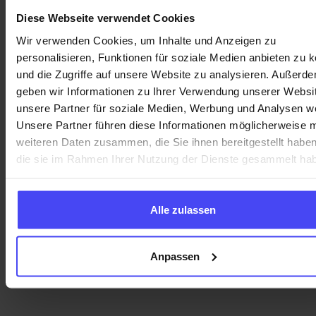
Diese Webseite verwendet Cookies
Zugang zu Benutzergruppen.
Verbessern
Wir verwenden Cookies, um Inhalte und Anzeigen zu
personalisieren, Funktionen für soziale Medien anbieten zu 
Sie Ihre Fähigkeiten mit dem GRAVITY
und die Zugriffe auf unsere Website zu analysieren. Außerd
Netzwerk von Experten und Redakteuren.
geben wir Informationen zu Ihrer Verwendung unserer Websi
Aktualisierungen.
Erfahren Sie zuerst alle
unsere Partner für soziale Medien, Werbung und Analysen we
Unsere Partner führen diese Informationen möglicherweise m
allgemeinen und technischen Neuigkeiten
weiteren Daten zusammen, die Sie ihnen bereitgestellt habe
von Gravity Global AG.
die sie im Rahmen Ihrer Nutzung der Dienste gesammelt ha
Bleiben Sie auf dem Laufenden.
Exklusive
GRAVITY-Updates, Einblicke und ein Blick
Alle zulassen
hinter die Kulissen.
Die Updates zur digitalen
Anpassen
Adoption, die Sie nicht
verpassen dürfen – jetzt