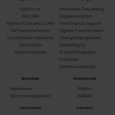
Salesforce
Mitarbeiter Onboarding
BSI-CRM
Digitale Adoption
Microsoft Dynamics CRM
Performance Support
SAP SuccessFactors
Digitale Transformation
Cornerstone onDemand
Change Management
ServiceNow
Data Integrity
Andere Systeme
KI-Inhalt Integration
Schweizer
Datensouveränität
Branchen
Alternativen
Bankwesen
Whatfix
Versicherungswesen
WalkMe
Information
Connect